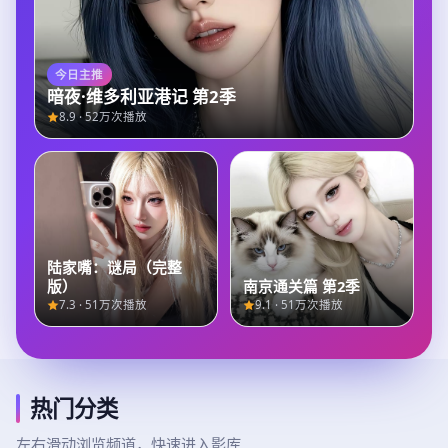
今日主推
暗夜·维多利亚港记 第2季
8.9
·
52万次播放
陆家嘴：谜局（完整
版）
南京通关篇 第2季
7.3
·
51万次播放
9.1
·
51万次播放
热门分类
左右滑动浏览频道，快速进入影库