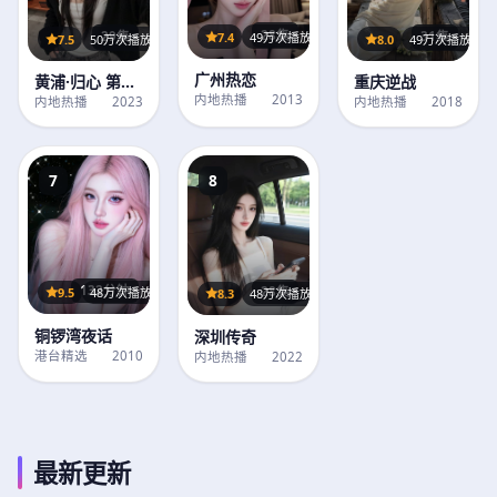
28集
7.4
49万次播放
29集
31集
7.5
50万次播放
8.0
49万次播放
广州热恋
黄浦·归心 第1
重庆逆战
内地热播
2013
季
内地热播
2023
内地热播
2018
7
8
132分钟
28集
9.5
48万次播放
8.3
48万次播放
铜锣湾夜话
深圳传奇
港台精选
2010
内地热播
2022
最新更新