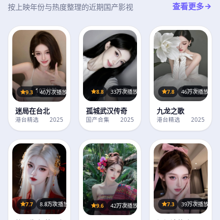
查看更多
按上映年份与热度整理的近期国产影视
28集
38集
107分钟
7.8
46万次播放
8.8
33万次播放
9.3
40万次播放
九龙之歌
孤城武汉传奇
迷局在台北
港台精选
2025
国产合集
2025
港台精选
2025
12集
35集
7.3
39万次播放
7.7
8.8万次播放
37集
9.6
42万次播放