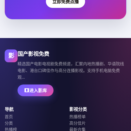
立即免费点播
国产影视免费
影
精选国产电影电视剧免费频道，汇聚内地热播剧、华语院线
电影、港台口碑佳作与高分连播影视。支持手机电脑免费
观…
进入影库
导航
影视分类
首页
热播榜单
分类
高分佳片
热播榜
最新合集