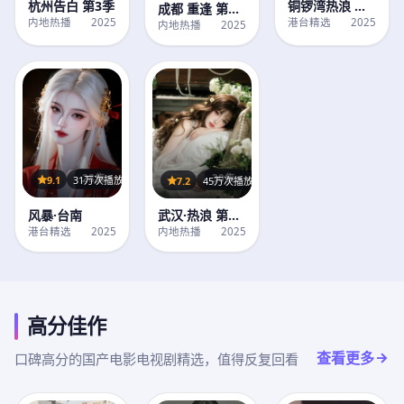
铜锣湾热浪 第1
杭州告白 第3季
成都 重逢 第1
季
港台精选
2025
内地热播
2025
季
内地热播
2025
28集
30集
9.1
31万次播放
7.2
45万次播放
风暴·台南
武汉·热浪 第3
季
港台精选
2025
内地热播
2025
高分佳作
查看更多
口碑高分的国产电影电视剧精选，值得反复回看