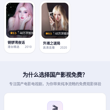
132分钟
9.5
48万次播放
127分钟
9.5
43万次播放
铜锣湾夜话
外滩之谜局
港台精选
2010
高清连播
2020
为什么选择
国产影视免费
？
专注国产电影电视剧，为你带来纯净流畅的免费观影体验
🎬