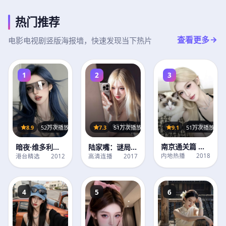
热门推荐
查看更多
电影电视剧竖版海报墙，快速发现当下热片
1
2
3
12集
95分钟
28集
9.1
51万次播放
7.3
51万次播放
8.9
52万次播放
南京通关篇 第2
陆家嘴：谜局
暗夜·维多利亚
季
（完整版）
港记 第2季
内地热播
2018
高清连播
2017
港台精选
2012
4
5
6