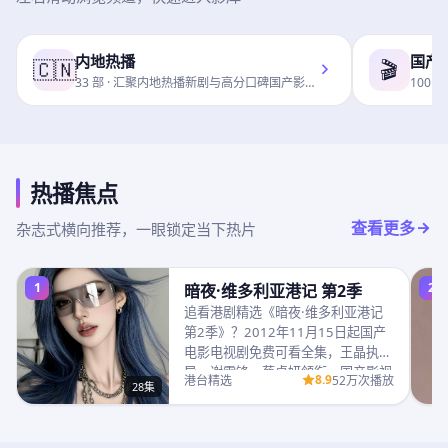
内地热播
国产
🇨🇳
🎬
33
部 ·
汇聚内地热播新剧与高分口碑国产影…
100
部 
热播焦点
查看更多
杂志式横向推荐，一眼锁定当下热片
1
2
暗夜·维多利亚港记 第2季
追看港剧精选《暗夜·维多利亚港记
第2季》？2012年11月15日起国产
电影电视剧免费可看全集，王晶执
导，谢霆锋、蔡卓妍领衔，国产影视
8.9
港台精选
52万次播放
28集
免费同步超…