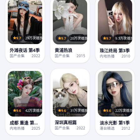
第1期
24集
40集
9.7
29万次播放
9.7
20万次播放
9.7
9.3万次播放
外滩夜话 第4季
黄浦热浪
珠江终局 第3季
国产合集
2022
国产合集
2015
内地热播
2010
12集
12集
37集
9.6
31万次播放
9.6
22万次播放
9.6
42万次播放
深圳真相篇
淡水光影 第1季
成都 重逢 第1
季
国产合集
2022
港台精选
2012
内地热播
2025